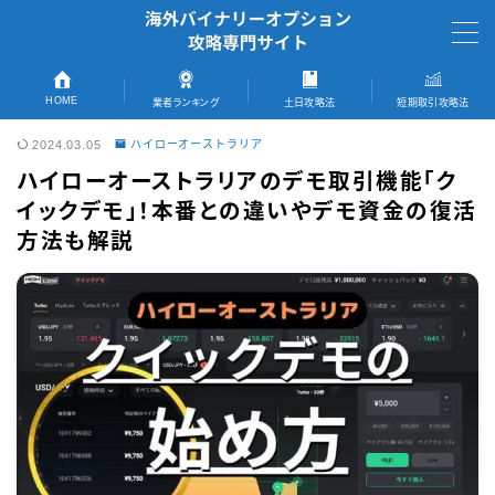
MENU
HOME
業者ランキング
土日攻略法
短期取引攻略法
2024.03.05
ハイローオーストラリア
TOPページへ
ハイローオーストラリアのデモ取引機能「ク
イックデモ」！本番との違いやデモ資金の復活
短期取引完全攻略法
方法も解説
おすすめ業者
ランキング記事へ
ザオプション
ゼントレーダー
ブビンガバイナリー
ファイブスターズマーケッツ
初回キャッシュバック情報