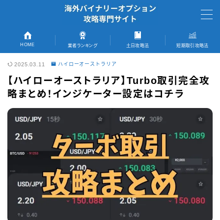
MENU
HOME
業者ランキング
土日攻略法
短期取引攻略法
2025.03.11
ハイローオーストラリア
TOPページへ
【ハイローオーストラリア】Turbo取引完全攻
略まとめ！インジケーター設定はコチラ
短期取引完全攻略法
おすすめ業者
ランキング記事へ
ザオプション
ゼントレーダー
ブビンガバイナリー
ファイブスターズマーケッツ
初回キャッシュバック情報