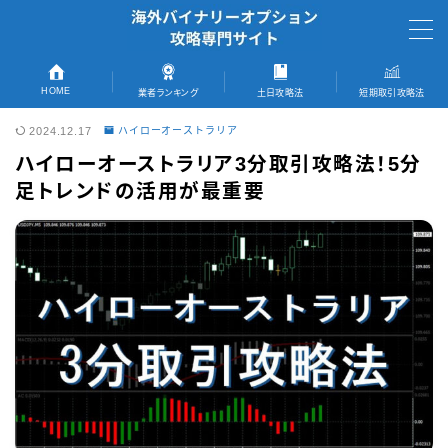
MENU
HOME
業者ランキング
土日攻略法
短期取引攻略法
2024.12.17
ハイローオーストラリア
TOPページへ
ハイローオーストラリア3分取引攻略法！5分
足トレンドの活用が最重要
短期取引完全攻略法
おすすめ業者
ランキング記事へ
ザオプション
ゼントレーダー
ブビンガバイナリー
ファイブスターズマーケッツ
初回キャッシュバック情報