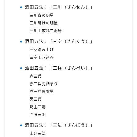
酒田五法：「三川（さんせん）」
三川宵の明星
三川明けの明星
三川上放れ二羽烏
酒田五法：「三空（さんくう）」
三空踏み上げ
三空叩き込み
酒田五法：「三兵（さんぺい）」
赤三兵
赤三兵先詰まり
赤三兵思案星
黒三兵
坊主三羽
同時三羽
酒田五法：「三法（さんぽう）」
上げ三法