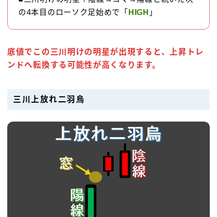
の4本目のローソク足始めで「
HIGH
」
底値でこの三川明けの明星が出現すると、上昇トレ
ンドへ転換する可能性が高くなります。
三川上放れ二羽烏