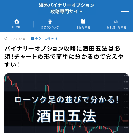
MENU
HOME
業者ランキング
土日攻略法
短期取引攻略法
2023.02.01
テクニカル分析
TOPページへ
バイナリーオプション攻略に酒田五法は必
須！チャートの形で簡単に分かるので覚えや
短期取引完全攻略法
すい！
おすすめ業者
ランキング記事へ
ザオプション
ゼントレーダー
ブビンガバイナリー
ファイブスターズマーケッツ
初回キャッシュバック情報